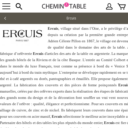
Ercuis
Ercuis
, village situé dans l’Oise, a le privilège
depuis sa création par la première grande entrepr
Adrien Céleste Pillon en 1867, le village est deven
de qualité dans le domaine des arts de la table. 
fabrique d’orfèvrerie
Ercuis
d'articles des arts de la table en argenterie. La marq
les grands hôtels de la Riviera et de la côte Basque. L’entrée au Comité Colbert e
dans le monde du luxe Français, tout comme sa présence à bord du « Venice Si
aujourd’hui à bord du train mythique. L’entreprise se développe rapidement en se tou
thé et à café argentés ou dorés, pantographies et émaillés. Elle propose également
argenté. La fabrication des couverts et des pièces de forme poinçonnés
Ercui
manuelles, créées par des orfèvres experts dans la réalisation des étapes de fabricati
des grands noms du design et de la décoration font souffler un vrai vent nouveau
valeurs de l’orfèvre : qualité, élégance et perfectionnisme. Pour ses couverts en m
alliage de cuivre, de zinc et de nickel. Ils fabriquent leurs couverts dans une ép
pour ses couverts en acier massif,
Ercuis
sélectionne le meilleur acier inoxydable af
Partenaire des hôtels et des tables les plus réputés du monde entier,
Ercuis
est fier 