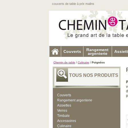
couverts de table à prix malins
Rangement
Couverts
Assiet
argenterie
Chemin de table
/
Culinaire
/
Poignées
TOUS NOS PRODUITS
P
v
d
Couverts
p
Rangement argenterie
Assiettes
Verres
Timbale
Accessoires
Culinaire