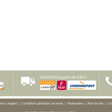
ions Légales
|
Conditions générales de vente
|
Partenaires
|
Plan du site
|
Co