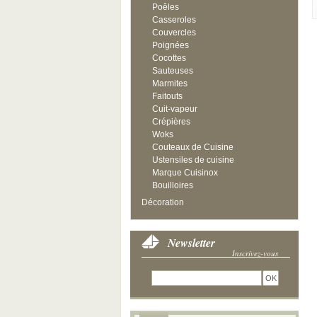
Poêles
Casseroles
Couvercles
Poignées
Cocottes
Sauteuses
Marmites
Faitouts
Cuit-vapeur
Crépières
Woks
Couteaux de Cuisine
Ustensiles de cuisine
Marque Cuisinox
Bouilloires
Décoration
Newsletter
Inscrivez-vous
OK