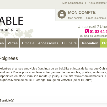
Mes Commandes
Nous contacter
MON COMPTE
Mon compte
Créer un compte
Un conseil ? Une
01 83 64 
Du lundi au vendredi d
tes
Verres
Timbale
Accessoires
Culinaire
Décoration
PR
Poignées
oignées
et anses amovibles (tout inox ou en bakélite et inox), de la marque
Cuis
endues à l'unité pour compléter votre gamme de casseroles, poêles, sauteuses, 
isponibles en stock: livraison rapide (3 jours) sur le site www.chemindetable.fr.
oignées Malice de couleur: Orange, Rouge ou Vert Anis (délai 15 jours).
9 article(s)