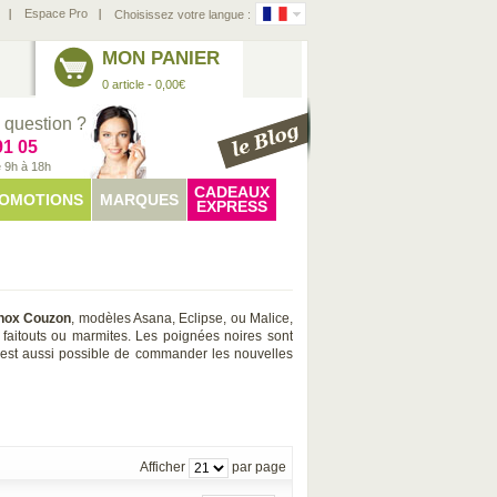
Espace Pro
Choisissez votre langue :
MON PANIER
0 article - 0,00€
 question ?
91 05
e 9h à 18h
CADEAUX
OMOTIONS
MARQUES
EXPRESS
inox Couzon
, modèles Asana, Eclipse, ou Malice,
faitouts ou marmites. Les poignées noires sont
 Il est aussi possible de commander les nouvelles
Afficher
par page