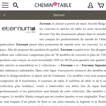
Eternum
Eternum
, le plaisir à portée de main.
Société Belge
les couverts et articles de table en acier inoxyd
devenir l'un des fournisseurs phares dans le monde d
ont conquis les professionnels du monde de l’hôtel
particuliers.
Eternum
prend ainsi possession du marché avec ses couverts. La m
pays. Afin de proposer des produits de qualité,
Eternum
coopère avec des designers
offrent une collection comprenant plus de 50 modèles de couverts et plus de 150 
produits sont conçus en acier inoxydable 18/0 ou 18/10 pour garantir une qualité 
des articles se rassemblent en 2 collections : «
Eternum
» et «
Eternum Signatu
des ambiances informelles. Dans cette ligne vous pouvez retrouver des modèles a
dont le design moderne et épuré sort de l'ordinaire. Ces modèles vous sont propo
composées de 6 fourchettes, 6 couteaux de table, 6 cuillères de table et de 6 cu
collection plus tendance, vouée à émerveiller vos hôtes lors de repas fest
professionnels et les particuliers sont friands de cette collection. Des modèles
vogues. Le modèle Alaska conquis par ses courbes épurées et son originalité. Pour l
se sont inspirés d’un pétale de fleur et ont ainsi transmis la légèreté et la flui