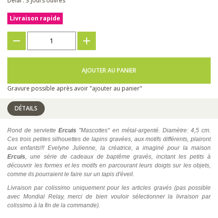
Délai : 3 jours ouvrés
Livraison rapide
???
+
AJOUTER AU PANIER
Gravure possible après avoir "ajouter au panier"
DÉTAILS
Rond de serviette
Ercuis
"Mascottes" en métal-argenté. Diamètre: 4,5 cm.
Ces trois
petites silhouettes de lapins gravées, aux motifs différents, plairont
aux enfants!!!
Evelyne Julienne, la créatrice, a imaginé pour la maison
Ercuis
, une série de cadeaux de baptême gravés, incitant les petits à
découvrir les formes et les motifs en parcourant leurs doigts sur les objets,
comme ils pourraient le faire sur un tapis d'éveil.
Livraison par colissimo uniquement pour les articles gravés (pas possible
avec Mondial Relay, merci de bien vouloir sélectionner la livraison par
colissimo à la fin de la commande).