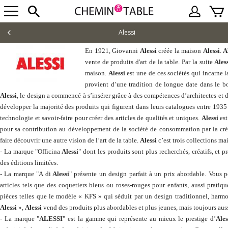
Alessi
En 1921, Giovanni
Alessi
créée la maison
Alessi
.
A
vente de produits d'art de la table. Par la suite
Ales
maison.
Alessi
est une de ces sociétés qui incarne la
provient d’une tradition de longue date dans le boi
Alessi
, le design a commencé à s’insérer grâce à des compétences d’architectes et d
développer la majorité des produits qui figurent dans leurs catalogues entre 193
technologie et savoir-faire pour créer des articles de qualités et uniques.
Alessi
est
pour sa contribution au développement de la société de consommation par la cré
faire découvrir une autre vision de l’art de la table.
Alessi
c’est trois collections ma
- La marque "Officina
Alessi
" dont les produits sont plus recherchés, créatifs, et 
des éditions limitées.
- La marque "A di
Alessi
" présente un design parfait à un prix abordable. Vous p
articles tels que des coquetiers bleus ou roses-rouges pour enfants, aussi prati
pièces telles que le modèle « KFS » qui séduit par un design traditionnel, harm
Alessi
»,
Alessi
vend des produits plus abordables et plus jeunes, mais toujours aus
- La marque "
ALESSI
" est la gamme qui représente au mieux le prestige d’
Ales