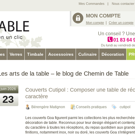
Mes Commandes
Nous contacter
MON COMPTE
Mon compte
Créer un compte
Un conseil ? Une
01 83 64 
Du lundi au vendredi d
tes
Verres
Timbale
Accessoires
Culinaire
Décoration
PR
Les arts de la table – le blog de Chemin de Table
juin 2026
Couverts Cutipol : Composer une table de réc
23
caractère
Bérengère Matignon
Conseils pratiques
cutipol
Les couverts Goa figurent parmi les collections les plus recherchées
décoration de table. Reconnus pour leur design élégant et contemp
du caractère à toutes les réceptions, du repas quotidien aux grand
finitions, notamment inox, noir ou doré, les couverts Goa s'intègrent