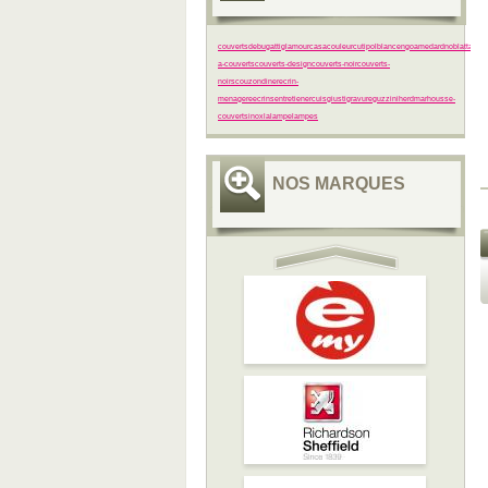
couverts
de
bugatti
glamour
casa
couleur
cutipol
blanc
en
goa
medard
noblat
table
t
a-couverts
couverts-design
couverts-noir
couverts-
noirs
couzon
diner
ecrin-
menagere
ecrins
entretien
ercuis
giusti
gravure
guzzini
herdmar
housse-
couverts
inox
la
lampe
lampes
NOS MARQUES