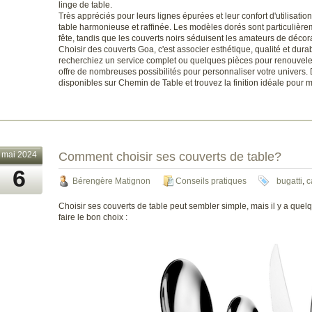
linge de table.
Très appréciés pour leurs lignes épurées et leur confort d'utilisati
table harmonieuse et raffinée. Les modèles dorés sont particulièrem
imbale
arts
assiette
assiettes
baptême
baptêmes
cadeau
centre
coffret-
fête, tandis que les couverts noirs séduisent les amateurs de décor
Choisir des couverts Goa, c'est associer esthétique, qualité et dur
recherchiez un service complet ou quelques pièces pour renouveler 
offre de nombreuses possibilités pour personnaliser votre univers
disponibles sur Chemin de Table et trouvez la finition idéale pour m
mai 2024
Comment choisir ses couverts de table?
6
Bérengère Matignon
Conseils pratiques
bugatti
,
c
Choisir ses couverts de table peut sembler simple, mais il y a que
faire le bon choix :