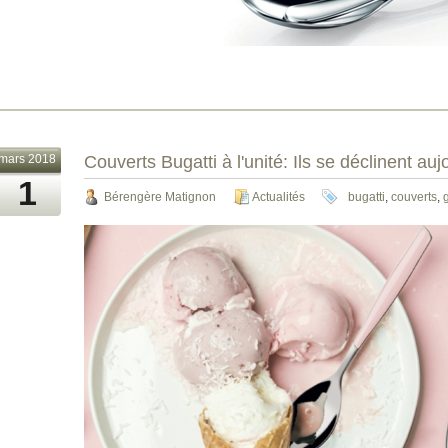
mars 2018
Couverts Bugatti à l'unité: Ils se déclinent au
1
Bérengère Matignon
Actualités
bugatti
,
couverts
,