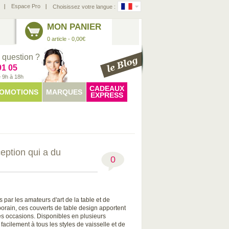
Espace Pro
Choisissez votre langue :
MON PANIER
0 article - 0,00€
 question ?
91 05
e 9h à 18h
CADEAUX
OMOTIONS
MARQUES
EXPRESS
eption qui a du
0
 par les amateurs d'art de la table et de
orain, ces couverts de table design apportent
es occasions. Disponibles en plusieurs
 facilement à tous les styles de vaisselle et de