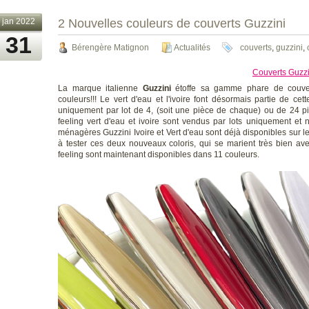
jan 2022
2 Nouvelles couleurs de couverts Guzzini
31
Bérengère Matignon
Actualités
couverts
,
guzzini
,
Couverts Guzzin
La marque italienne
Guzzini
étoffe sa gamme phare de couver
couleurs!!! Le vert d'eau et l'ivoire font désormais partie de cet
uniquement par lot de 4, (soit une pièce de chaque) ou de 24 pi
feeling vert d'eau et ivoire sont vendus par lots uniquement e
ménagères Guzzini Ivoire et Vert d'eau sont déjà disponibles sur l
à tester ces deux nouveaux coloris, qui se marient très bien ave
feeling sont maintenant disponibles dans 11 couleurs.