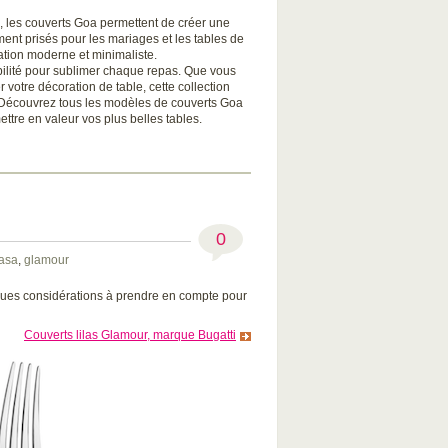
on, les couverts Goa permettent de créer une
ent prisés pour les mariages et les tables de
ation moderne et minimaliste.
abilité pour sublimer chaque repas. Que vous
votre décoration de table, cette collection
. Découvrez tous les modèles de couverts Goa
ettre en valeur vos plus belles tables.
0
asa
,
glamour
lques considérations à prendre en compte pour
Couverts lilas Glamour, marque Bugatti