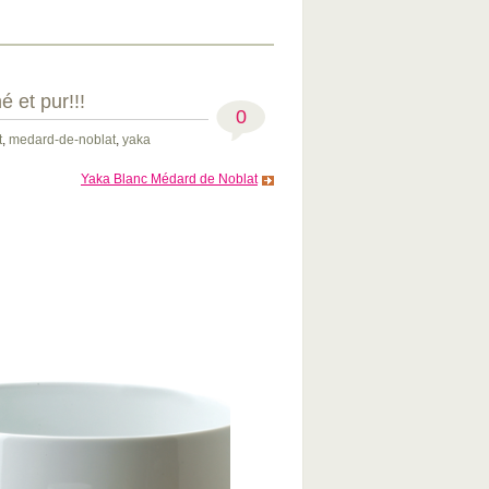
 et pur!!!
0
t
,
medard-de-noblat
,
yaka
Yaka Blanc Médard de Noblat