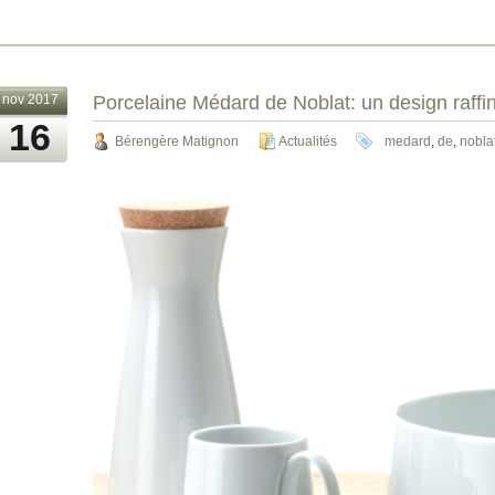
nov 2017
Porcelaine Médard de Noblat: un design raffiné
16
Bérengère Matignon
Actualités
medard
,
de
,
nobla