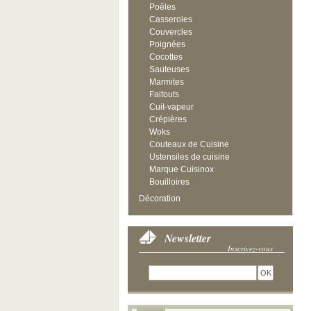
Poêles
Casseroles
Couvercles
Poignées
Cocottes
Sauteuses
Marmites
Faitouts
Cuit-vapeur
Crépières
Woks
Couteaux de Cuisine
Ustensiles de cuisine
Marque Cuisinox
Bouilloires
Décoration
Newsletter
Inscrivez-vous
OK