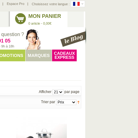
Espace Pro
Choisissez votre langue :
MON PANIER
0 article - 0,00€
 question ?
91 05
e 9h à 18h
CADEAUX
OMOTIONS
MARQUES
EXPRESS
Afficher
par page
Trier par