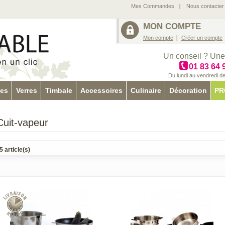
Mes Commandes
Nous contacter
MON COMPTE
Mon compte
Créer un compte
Un conseil ? Une
01 83 64 
Du lundi au vendredi d
tes
Verres
Timbale
Accessoires
Culinaire
Décoration
PR
Cuit-vapeur
5 article(s)