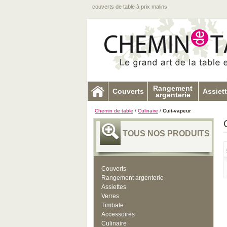
couverts de table à prix malins
Rangement
Couverts
Assiet
argenterie
Chemin de table
/
Culinaire
/
Cuit-vapeur
TOUS NOS PRODUITS
Couverts
Rangement argenterie
Assiettes
Verres
Timbale
Accessoires
Culinaire