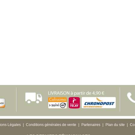
ions Légales
|
Conditions générales de vente
|
Partenaires
|
Plan du site
|
Co