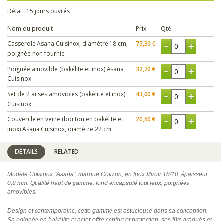
Délai : 15 jours ouvrés
Nom du produit
Prix
Qté
Casserole Asana Cuisinox, diamètre 18 cm,
75,30 €
poignée non fournie
Poignée amovible (bakélite et inox) Asana
32,20 €
Cuisinox
Set de 2 anses amovibles (bakélite et inox)
43,00 €
Cuisinox
Couvercle en verre (bouton en bakélite et
20,50 €
inox) Asana Cuisinox, diamètre 22 cm
DÉTAILS
RELATED
Modèle Cuisinox "Asana", marque Couzon, en Inox Miroir 18/10, épaisseur
0,8 mm. Qualité haut de gamme: fond encapsulé tout feux, poignées
amovibles.
Design et contemporaine, cette gamme est astucieuse dans sa conception.
Sa poignée en bakélite et acier offre confort et protection, ses fûts gradués et