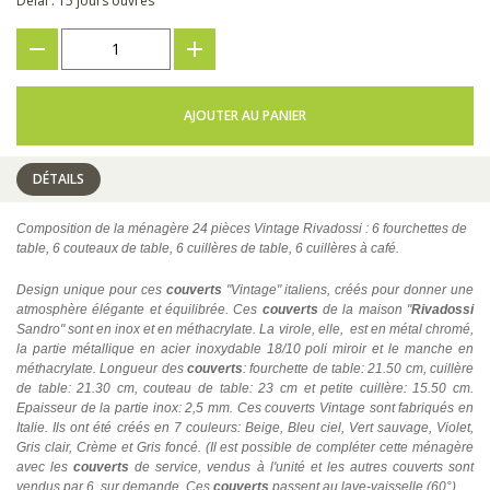
Délai : 15 jours ouvrés
???
+
AJOUTER AU PANIER
DÉTAILS
Composition de la ménagère 24 pièces Vintage Rivadossi : 6 fourchettes de
table, 6 couteaux de table, 6 cuillères de table, 6 cuillères à café.
Design unique pour ces
couverts
"Vintage" italiens, créés pour donner une
atmosphère élégante et équilibrée. Ces
couverts
de la maison "
Rivadossi
Sandro" sont en inox et en méthacrylate. La virole, elle, est en métal chromé,
la partie métallique en acier inoxydable 18/10 poli miroir et le manche en
méthacrylate. Longueur des
couverts
: fourchette de table: 21.50 cm, cuillère
de table: 21.30 cm, couteau de table: 23 cm et petite cuillère: 15.50 cm.
Epaisseur de la partie inox: 2,5 mm. Ces couverts Vintage sont fabriqués en
Italie. Ils ont été créés en 7 couleurs: Beige, Bleu ciel, Vert sauvage, Violet,
Gris clair, Crème et Gris foncé. (Il est possible de compléter cette ménagère
avec les
couverts
de service, vendus à l'unité et les autres couverts sont
vendus par 6, sur demande. Ces
couverts
passent au lave-vaisselle (60°).