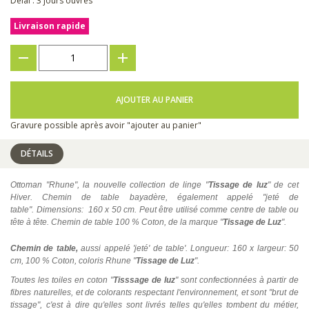
Délai : 3 jours ouvrés
Livraison rapide
???
+
AJOUTER AU PANIER
Gravure possible après avoir "ajouter au panier"
DÉTAILS
Ottoman "Rhune", la nouvelle collection de linge "
Tissage de luz
" de cet
Hiver.
Chemin de table bayadère, également appelé "jeté de
table".
Dimensions: 160 x 50 cm.
Peut être utilisé comme centre de table ou
tête à tête.
Chemin de table 100 % Coton, de la marque "
Tissage de Luz
".
Chemin de table,
aussi appelé 'jeté' de table'. Longueur: 160 x largeur: 50
cm, 100 % Coton, coloris Rhune "
Tissage de Luz
".
Toutes les toiles en coton "
Tisssage de luz
" sont confectionnées à partir de
fibres naturelles, et de colorants respectant l'environnement, et sont "brut de
tissage", c'est à dire qu'elles sont livrés telles qu'elles tombent du métier,