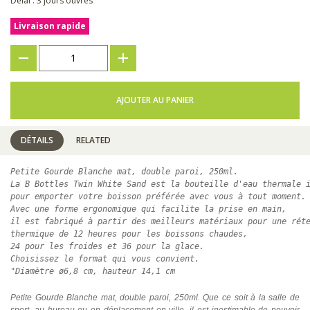
Délai : 3 jours ouvrés
Livraison rapide
???
+
AJOUTER AU PANIER
DÉTAILS
RELATED
Petite Gourde Blanche mat, double paroi, 250ml. 
La B Bottles Twin White Sand est la bouteille d'eau thermale 
pour emporter votre boisson préférée avec vous à tout moment.
Avec une forme ergonomique qui facilite la prise en main, 
il est fabriqué à partir des meilleurs matériaux pour une rét
thermique de 12 heures pour les boissons chaudes, 
24 pour les froides et 36 pour la glace. 
Choisissez le format qui vous convient.
"Diamètre ø6,8 cm, hauteur 14,1 cm
Petite Gourde Blanche mat, double paroi, 250ml. Que ce soit à la salle de
sport, au bureau ou en déplacement en ville, il est inestimable de pouvoir