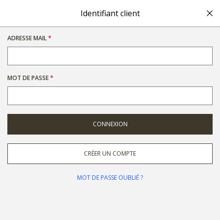
Identifiant client
Tout l'art de la table en un clic
ADRESSE MAIL
MOT DE PASSE
CONNEXION
COUVERTS
ASSIETTES
CRÉER UN COMPTE
VERRES
MOT DE PASSE OUBLIÉ ?
TIMBALE