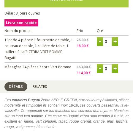
Délai : 3 jours ouvrés
Livraison rapide
Nom du produit
Prix
Qté
1 lot de 4 pièces: 1 fourchette de table, 1
26,00 €
couteau de table, 1 cuillère de table, 1
18,00 €
cuillère à café ZEBRA VERT POMME
Bugatti
Ménagère 24 pièces Zebra Vert Pomme
163,00 €
114,00 €
DÉTAILS
RELATED
Ces
couverts Bugatti
Zebra APPLE GREEN, aux couleurs pétillantes, allient
modernité et simplicité! Ils sont en inox 18/10, ces couverts passent au lave-
vaisselle. On appercoit sur les manches des couverts des rayures blanches
sur un fond vert pomme. Ces couverts Bugatti zébra sont vendus à l'unité, et
existent en jaune, vert céladon, tabac, rouge grenat, orange, lilas, fuschia,
rouge, vert pomme, bleu et noir.