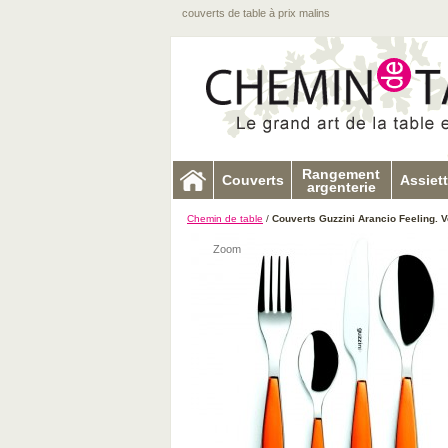
couverts de table à prix malins
Rangement
Couverts
Assiet
argenterie
Chemin de table
/
Couverts Guzzini Arancio Feeling. Ve
Zoom