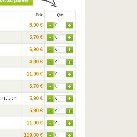
ion au panier
Prix
Qté
6,00 €
5,70 €
6,90 €
4,90 €
11,00 €
5,70 €
5,90 €
), 15,5 cm
5,90 €
11,00 €
119,00 €