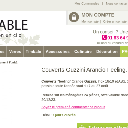
Mes Commandes
Nous contacter
MON COMPTE
Mon compte
Créer un compte
Un conseil ? Une
01 83 64 
Du lundi au vendredi d
tes
Verres
Timbale
Accessoires
Culinaire
Décoration
PR
nte à l'unité.
Couverts Guzzini Arancio Feeling. 
Couverts "
feeling" Orange
Guzzini. I
nox 18/10 et ABS, 
possible toute l'année sauf du 7 au 27 août.
Remise sur les ménagères 24 pièces, offre valable dans 
20/12/23.
Soyez le premier à commenter ce produit
Délai :
3 jours ouvrés