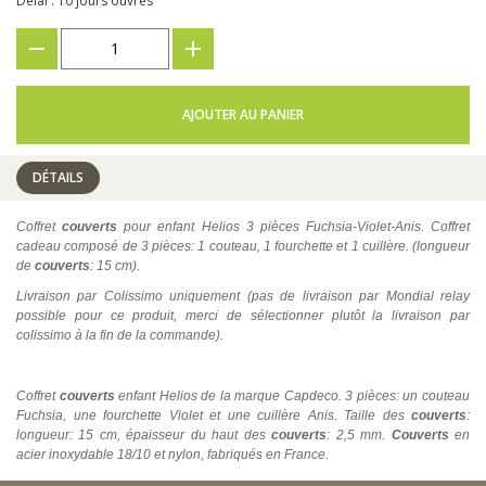
Délai : 10 jours ouvrés
???
+
AJOUTER AU PANIER
DÉTAILS
Coffret
couverts
pour enfant Helios 3 pièces Fuchsia-Violet-Anis. Coffret
cadeau composé de 3 pièces: 1 couteau, 1 fourchette et 1 cuillère. (longueur
de
couverts
: 15 cm).
Livraison par Colissimo uniquement (pas de livraison par Mondial relay
possible pour ce produit, merci de sélectionner plutôt la livraison par
colissimo à la fin de la commande).
Coffret
couverts
enfant Helios de la marque Capdeco. 3 pièces: un couteau
Fuchsia, une fourchette Violet et une cuillère Anis. Taille des
couverts
:
longueur: 15 cm, épaisseur du haut des
couverts
: 2,5 mm.
Couverts
en
acier inoxydable 18/10 et nylon, fabriqués en France.