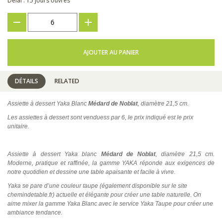
Délai : 15 jours ouvrés
???
+
AJOUTER AU PANIER
DÉTAILS
RELATED
Assiette à dessert Yaka Blanc
Médard de Noblat
, diamètre 21,5 cm.
Les assiettes à dessert sont venduess par 6, le prix indiqué est le prix
unitaire.
Assiette à dessert Yaka blanc
Médard de Noblat
, diamètre 21,5 cm.
Moderne, pratique et raffinée, la gamme YAKA réponde aux exigences de
notre quotidien et dessine une table apaisante et facile à vivre.
Yaka se pare d’une couleur taupe (également disponible sur le site
chemindetable.fr) actuelle et élégante pour créer une table naturelle. On
aime mixer la gamme Yaka Blanc avec le service Yaka Taupe pour créer une
ambiance tendance.