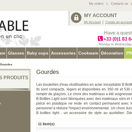
My orders
Contacts us
MY ACCOUNT
My Account
Create an account
Have a quest
+33 (0)1 83 6
Monday to Wednesday :
are
Glasses
Baby cups
Accessories
Cookware
Décoration
PR
Gourdes
Gourdes
S PRODUITS
Les bouteilles d'eau réutilisables en acier inoxydable B Bott
Ils sont compacts, légers et disponibles en 350 ml et 530 
remplir de glaçons. Le choix des matériaux a été soigneusem
B Bottles Light sont fabriquées avec des matériaux sûrs et
e
pièce en plastique ne reste en contact permanent avec l
personnel à réduire l'impact environnemental. Un choix durab
B bottles light , un accessoire de style au quotidien. 
d'emporter vos boissons avec vous à tout moment, vous pouve
expérience avec B Bottles Twin élégante et extrêmement é
11 Item(s)
Bouteille B TWIN 250ml (8.453 US fl.oz.) sable blanc. Fin
liquides chauds pendant 12 heures, froids pendant 24 et gla