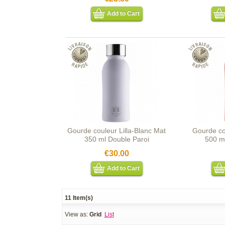
Add to Cart
Gourde couleur Lilla-Blanc Mat
Gourde co
350 ml Double Paroi
500 m
€30.00
Add to Cart
11 Item(s)
View as:
Grid
List