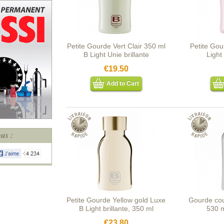
révolutionnaire, le système de cuisson intelligent avec l
Bottles.
Petite Gourde Vert Clair 350 ml
Petite Go
B Light Unie brillante
Light
€19.50
Add to Cart
us :
Petite Gourde Yellow gold Luxe
Gourde coul
B Light brillante, 350 ml
530 m
€23.80