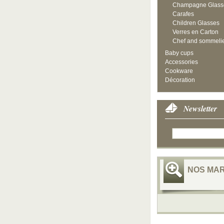
Champagne Glass
Carafes
Children Glasses
Verres en Carton
Chef and sommeli
Baby cups
Accessories
Cookware
Décoration
Newsletter
NOS MA