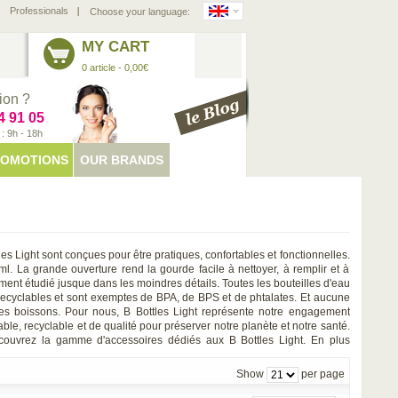
Professionals
Choose your language:
MY CART
0 article - 0,00€
ion ?
4 91 05
 9h - 18h
OMOTIONS
OUR BRANDS
les Light sont conçues pour être pratiques, confortables et fonctionnelles.
ml. La grande ouverture rend la gourde facile à nettoyer, à remplir et à
ent étudié jusque dans les moindres détails. Toutes les bouteilles d'eau
 recyclables et sont exemptes de BPA, de BPS et de phtalates. Et aucune
es boissons. Pour nous, B Bottles Light représente notre engagement
le, recyclable et de qualité pour préserver notre planète et notre santé.
Découvrez la gamme d'accessoires dédiés aux B Bottles Light. En plus
z choisir des articles à la mode, sportifs et pratiques pour rendre votre
panouissante.
Show
per page
ition DIAMOND COATING anti-rayures. Couvercle poli miroir. Il garde les
cés pendant 36. Ergonomique et effilé pour faciliter la prise en main, il