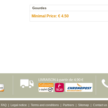
Gourdes
Minimal Price:
€
4.50
FAQ
|
Legal notice
|
Terms and conditions
|
Partners
|
Sitemap
|
Contact us