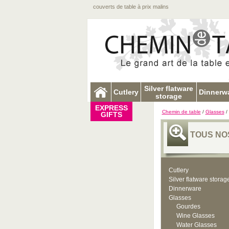
couverts de table à prix malins
Silver flatware
Cutlery
Dinnerw
storage
EXPRESS
Chemin de table
/
Glasses
/
GIFTS
TOUS NO
Cutlery
Silver flatware storag
Dinnerware
Glasses
Gourdes
Wine Glasses
Water Glasses