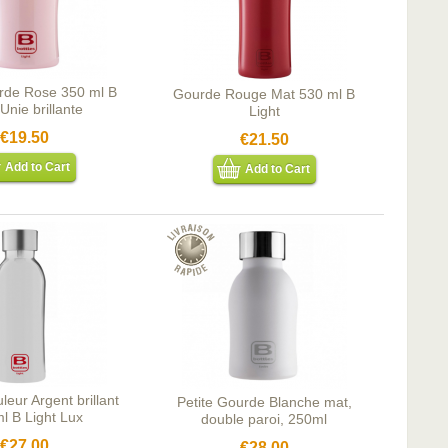
a technologie innovante GTH. Aujourd'hui signe le design des flacons B
urde Rose 350 ml B
Gourde Rouge Mat 530 ml B
 Unie brillante
Light
€19.50
€21.50
Add to Cart
Add to Cart
eur Argent brillant
Petite Gourde Blanche mat,
l B Light Lux
double paroi, 250ml
€27.00
€28.00